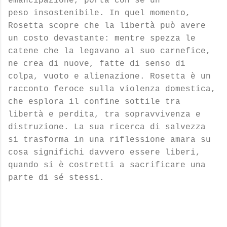
emancipazione, porta con sé un
peso
insostenibile. In quel momento,
Rosetta scopre che la libertà può avere
un costo devastante: mentre
spezza le
catene che la legavano al suo carnefice,
ne crea di nuove, fatte di senso di
colpa, vuoto e
alienazione.
Rosetta è un
racconto feroce sulla violenza domestica,
che esplora il confine sottile tra
libertà e
perdita, tra sopravvivenza e
distruzione. La sua ricerca di salvezza
si trasforma in una riflessione
amara su
cosa significhi davvero essere liberi,
quando si è costretti a sacrificare una
parte di sé stessi.
C